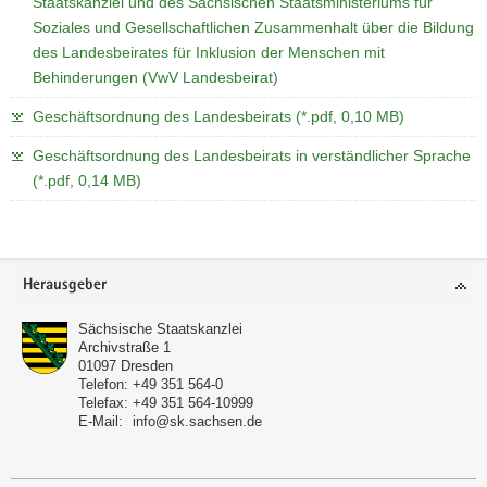
Staatskanzlei und des Sächsischen Staatsministeriums für
a
Soziales und Gesellschaftlichen Zusammenhalt über die Bildung
v
des Landesbeirates für Inklusion der Menschen mit
i
Behinderungen (VwV Landesbeirat)
g
Geschäftsordnung des Landesbeirats (*.pdf, 0,10 MB)
a
t
Geschäftsordnung des Landesbeirats in verständlicher Sprache
i
(*.pdf, 0,14 MB)
o
n
Footer-
Herausgeber
Bereich
Sächsische Staatskanzlei
Archivstraße 1
01097
Dresden
Telefon:
+49 351 564-0
Telefax:
+49 351 564-10999
E-Mail:
info@sk.sachsen.de