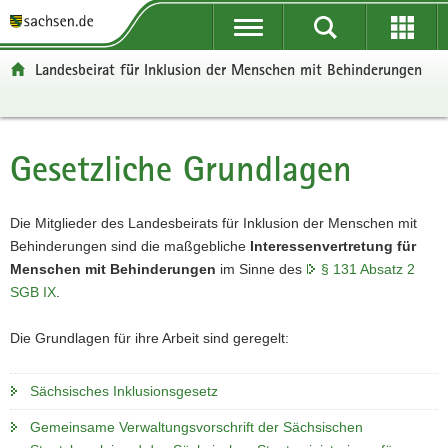
P
P
H
F
o
o
a
o
r
r
u
o
Landesbeirat für Inklusion der Menschen mit Behinderungen
t
t
p
t
a
a
t
e
l
l
i
r
ü
n
n
-
Gesetzliche Grundlagen
Hauptinhalt
b
a
h
B
e
v
a
e
r
i
l
r
Die Mitglieder des Landesbeirats für Inklusion der Menschen mit
g
g
t
e
Behinderungen sind die maßgebliche
Interessenvertretung für
r
a
i
Menschen mit Behinderungen
im Sinne des
§ 131 Absatz 2
e
t
c
SGB IX
.
i
i
h
f
o
Die Grundlagen für ihre Arbeit sind geregelt:
e
n
n
Sächsisches Inklusionsgesetz
d
e
Gemeinsame Verwaltungsvorschrift der Sächsischen
N