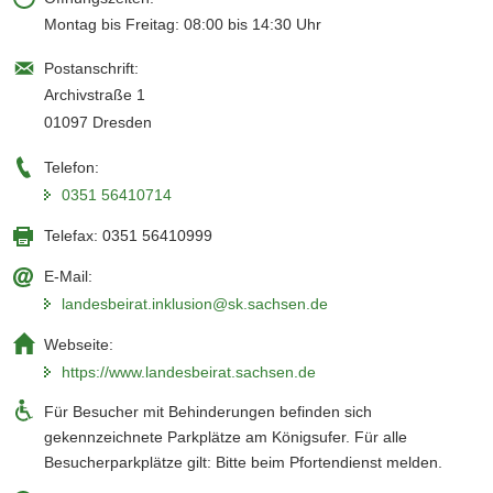
a
Montag bis Freitag: 08:00 bis 14:30 Uhr
v
Postanschrift:
i
Archivstraße 1
g
01097 Dresden
a
t
Telefon:
i
0351 56410714
o
n
Telefax:
0351 56410999
E-Mail:
landesbeirat.inklusion@sk.sachsen.de
Webseite:
https://www.landesbeirat.sachsen.de
Für Besucher mit Behinderungen befinden sich
gekennzeichnete Parkplätze am Königsufer. Für alle
Besucherparkplätze gilt: Bitte beim Pfortendienst melden.