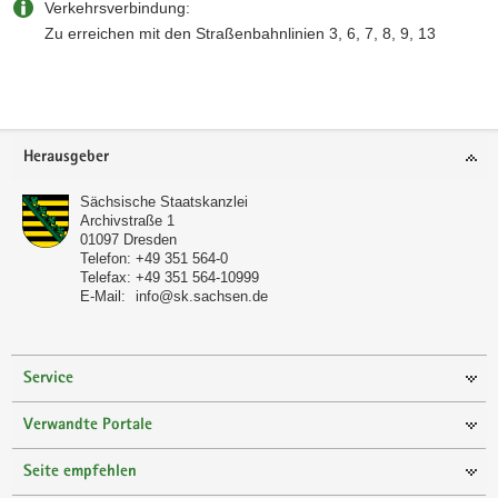
Verkehrsverbindung:
Zu erreichen mit den Stra­ßenbahnlinien 3, 6, 7, 8, 9, 13
Weitere
Information
Footer-
Herausgeber
Bereich
Sächsische Staatskanzlei
Archivstraße 1
01097
Dresden
Telefon:
+49 351 564-0
Telefax:
+49 351 564-10999
E-Mail:
info@sk.sachsen.de
Service
Verwandte Portale
Seite empfehlen