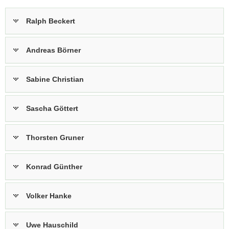
(Mitte)
und
Ralph Beckert
weiteren
Gästen
Andreas Börner
Sabine Christian
Sascha Göttert
Thorsten Gruner
Konrad Günther
Volker Hanke
Uwe Hauschild