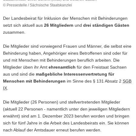
© Pressestelle / Sächsische Staatskanzlei
a
Berufung
v
der
Der Landesbeirat für Inklusion der Menschen mit Behinderungen
i
Mitglieder
setzt sich aktuell aus
26 Mitgliedern
und
drei ständigen Gästen
g
und
zusammen.
stellvertretenden
a
Mitglieder
t
am
Die Mitglieder sind vorwiegend Frauen und Männer, die selbst eine
i
1.
Behinderung haben, Angehöriger eines Betroffenen sind oder für
o
Dezember
und mit Menschen mit Behinderungen beruflich arbeiten. Die
2023
n
Mitglieder üben ihr Amt
ehrenamtlich
für den Freistaat Sachsen
in
der
aus und sind die
maßgebliche
Interessenvertretung für
Sächsischen
Menschen mit Behinderungen
im Sinne des § 131 Absatz 2
SGB
Staatskanzlei
IX
.
durch
den
Die Mitglieder (26 Personen) und stellvertretenden Mitglieder
Chef
der
(aktuell 22 Personen - namentlich unter den jeweiligen Mitgliedern
Staatskanzlei,
erwähnt) sind am 1. Dezember 2023 berufen worden und bringen
Staatsminister
sich für fünf Jahre in die Arbeit des Landesbeirats ein. Sie können
Oliver
nach Ablauf der Amtsdauer erneut berufen werden.
Schenk